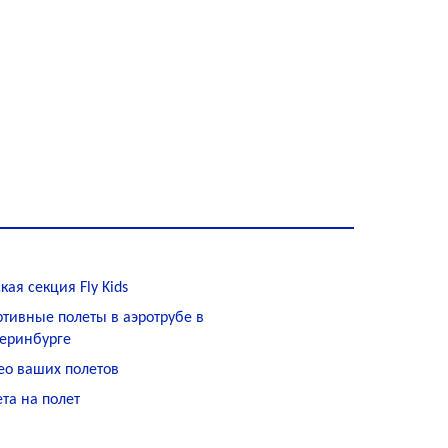
кая секция Fly Kids
ртивные полеты в аэротрубе в
теринбурге
ео ваших полетов
та на полет