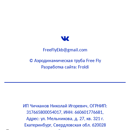
Телефон для записи +7 (912)
290-33-88
FreeFlyEkb@gmail.com
©
Аэродинамическая труба Free Fly
Разработка сайта: Froldi
ИП Чичканов Николай Игоревич, ОГРНИП:
317665800054017, ИНН: 660601776681,
Адрес: ул. Мельникова, д. 27, кв. 321 г.
Екатеринбург, Свердловская обл. 620028