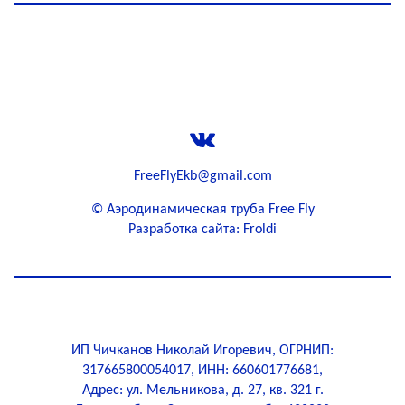
Телефон для записи +7 (912)
290-33-88
FreeFlyEkb@gmail.com
©
Аэродинамическая труба Free Fly
Разработка сайта: Froldi
ИП Чичканов Николай Игоревич, ОГРНИП:
317665800054017, ИНН: 660601776681,
Адрес: ул. Мельникова, д. 27, кв. 321 г.