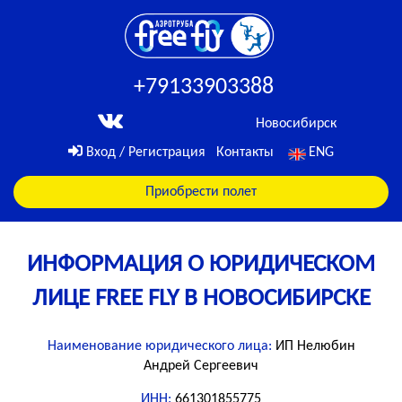
+79133903388
Новосибирск
Вход / Регистрация
Контакты
ENG
Приобрести полет
ИНФОРМАЦИЯ О ЮРИДИЧЕСКОМ
ЛИЦЕ FREE FLY В НОВОСИБИРСКE
Наименование юридического лица:
ИП Нелюбин
Андрей Сергеевич
ИНН:
661301855775