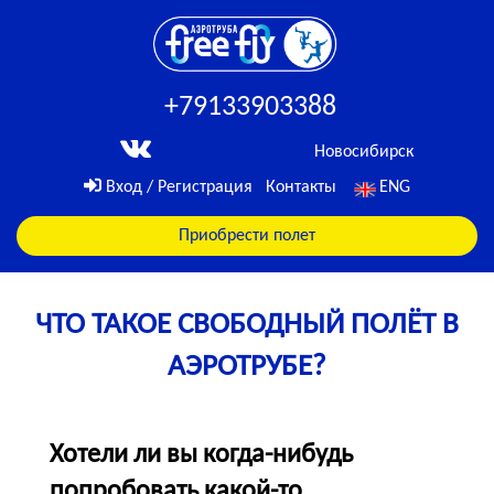
+79133903388
Новосибирск
Вход / Регистрация
Контакты
ENG
Приобрести полет
ЧТО ТАКОЕ СВОБОДНЫЙ ПОЛЁТ В
АЭРОТРУБЕ?
Хотели ли вы когда-нибудь
попробовать какой-то