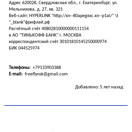
Адрес 620028, Свердловская обл., г. Екатеринбург, ул.
Мельникова, д. 27, кв. 321
Веб-сайт: HYPERLINK "http://xn--80apegxxc.xn--p1ai/" \t
"_blank"фрифлай.рф
Расчётный счёт 40802810000000111154
в АО "ТИНЬКОФФ БАНК" г. МОСКВА
корреспондентский счёт 30101810145250000974
БИК 044525974
Телефоны:
+79133903388
E
-
mail
:
freeflynsk@gmail.com
Добавлено: 5 лет назад