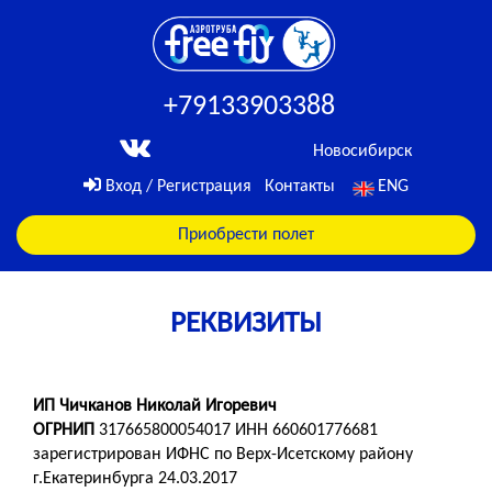
+79133903388
Новосибирск
Вход / Регистрация
Контакты
ENG
Приобрести полет
РЕКВИЗИТЫ
ИП Чичканов Николай Игоревич
ОГРНИП
317665800054017 ИНН 660601776681
зарегистрирован ИФНС по Верх-Исетскому району
г.Екатеринбурга 24.03.2017